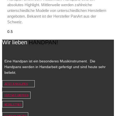
absolutes Highlight. Mittlerweile werden zahlreiche
unterschiedliche Modelle von unterschiedlichen Herstellern
angeboten. Bekannt ist der Hersteller PanArt aus der
Schweiz.
Wir lieben
HANDPAN!
Eine Handpan ist ein besonderes Musikinstrument. Die
Handpans werden in Handarbeit gefertigt und sind heute sehr
beliebt.
JETZT EINKAUFEN
PARTNER WERDEN
NEWSLETTER
HANDPAN MIETEN