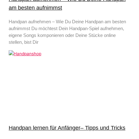
am besten aufnimmst
Handpan aufnehmen – Wie Du Deine Handpan am besten
aufnimmst Du möchtest Dein Handpan-Spiel aufnehmen,
eigene Songs komponieren oder Deine Stücke online
stellen, bist Dir
Handpan lernen für Anfänger– Tipps und Tricks