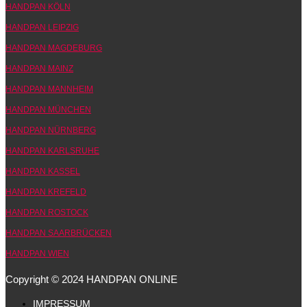
HANDPAN KÖLN
HANDPAN LEIPZIG
HANDPAN MAGDEBURG
HANDPAN MAINZ
HANDPAN MANNHEIM
HANDPAN MÜNCHEN
HANDPAN NÜRNBERG
HANDPAN KARLSRUHE
HANDPAN KASSEL
HANDPAN KREFELD
HANDPAN ROSTOCK
HANDPAN SAARBRÜCKEN
HANDPAN WIEN
Copyright © 2024 HANDPAN ONLINE
IMPRESSUM