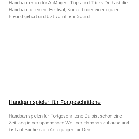
Handpan lernen für Anfänger– Tipps und Tricks Du hast die
Handpan bei einem Festival, Konzert oder einem guten
Freund gehört und bist von ihrem Sound
Handpan spielen für Fortgeschrittene
Handpan spielen für Fortgeschrittene Du bist schon eine
Zeit lang in der spannenden Welt der Handpan zuhause und
bist auf Suche nach Anregungen für Dein