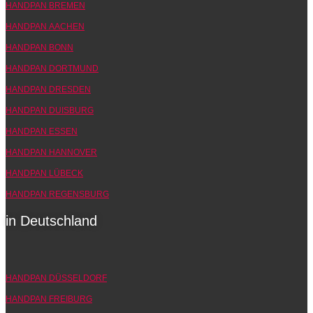
HANDPAN BREMEN
HANDPAN AACHEN
HANDPAN BONN
HANDPAN DORTMUND
HANDPAN DRESDEN
HANDPAN DUISBURG
HANDPAN ESSEN
HANDPAN HANNOVER
HANDPAN LÜBECK
HANDPAN REGENSBURG
in Deutschland
HANDPAN DÜSSELDORF
HANDPAN FREIBURG