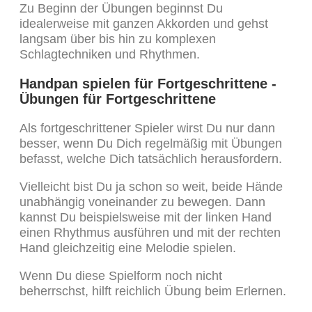
Zu Beginn der Übungen beginnst Du
idealerweise mit ganzen Akkorden und gehst
langsam über bis hin zu komplexen
Schlagtechniken und Rhythmen.
Handpan spielen für Fortgeschrittene -
Übungen für Fortgeschrittene
Als fortgeschrittener Spieler wirst Du nur dann
besser, wenn Du Dich regelmäßig mit Übungen
befasst, welche Dich tatsächlich herausfordern.
Vielleicht bist Du ja schon so weit, beide Hände
unabhängig voneinander zu bewegen. Dann
kannst Du beispielsweise mit der linken Hand
einen Rhythmus ausführen und mit der rechten
Hand gleichzeitig eine Melodie spielen.
Wenn Du diese Spielform noch nicht
beherrschst, hilft reichlich Übung beim Erlernen.