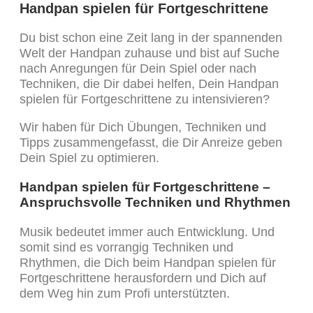
Handpan spielen für Fortgeschrittene
Du bist schon eine Zeit lang in der spannenden
Welt der Handpan zuhause und bist auf Suche
nach Anregungen für Dein Spiel oder nach
Techniken, die Dir dabei helfen, Dein Handpan
spielen für Fortgeschrittene zu intensivieren?
Wir haben für Dich Übungen, Techniken und
Tipps zusammengefasst, die Dir Anreize geben
Dein Spiel zu optimieren.
Handpan spielen für Fortgeschrittene –
Anspruchsvolle Techniken und Rhythmen
Musik bedeutet immer auch Entwicklung. Und
somit sind es vorrangig Techniken und
Rhythmen, die Dich beim Handpan spielen für
Fortgeschrittene herausfordern und Dich auf
dem Weg hin zum Profi unterstützten.