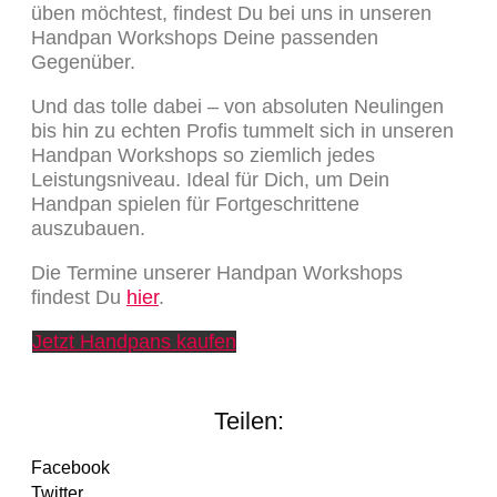
üben möchtest, findest Du bei uns in unseren
Handpan Workshops Deine passenden
Gegenüber.
Und das tolle dabei – von absoluten Neulingen
bis hin zu echten Profis tummelt sich in unseren
Handpan Workshops so ziemlich jedes
Leistungsniveau. Ideal für Dich, um Dein
Handpan spielen für Fortgeschrittene
auszubauen.
Die Termine unserer Handpan Workshops
findest Du
hier
.
Jetzt Handpans kaufen
Teilen:
Facebook
Twitter