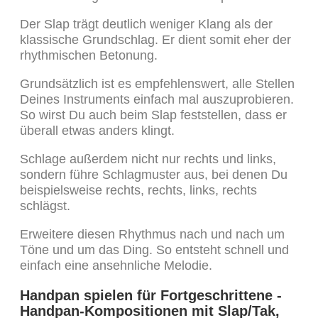
Der Slap trägt deutlich weniger Klang als der
klassische Grundschlag. Er dient somit eher der
rhythmischen Betonung.
Grundsätzlich ist es empfehlenswert, alle Stellen
Deines Instruments einfach mal auszuprobieren.
So wirst Du auch beim Slap feststellen, dass er
überall etwas anders klingt.
Schlage außerdem nicht nur rechts und links,
sondern führe Schlagmuster aus, bei denen Du
beispielsweise rechts, rechts, links, rechts
schlägst.
Erweitere diesen Rhythmus nach und nach um
Töne und um das Ding. So entsteht schnell und
einfach eine ansehnliche Melodie.
Handpan spielen für Fortgeschrittene -
Handpan-Kompositionen mit Slap/Tak,