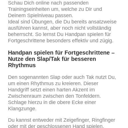
Schau Dich online nach passenden
Trainingseinheiten um, welche zu Dir und
Deinem Spielniveau passen.
Ideal sind Übungen, die Du bereits ansatzweise
ausführen kannst, aber noch nicht vollständig
beherrscht. So lernst Du Handpan spielen für
Fortgeschrittene besonders effektiv und zügig.
Handpan spielen für Fortgeschrittene –
Nutze den Slap/Tak für besseren
Rhythmus
Den sogenannten Slap oder auch Tak nutzt Du,
um einen Rhythmus zu kreieren. Dieser
Handgriff setzt einen harten Akzent im
Zwischenraum zwischen den Tonfeldern.
Schlage hierzu in die obere Ecke einer
Klangzunge.
Du kannst entweder mit Zeigefinger, Ringfinger
oder mit der geschlossenen Hand spielen.