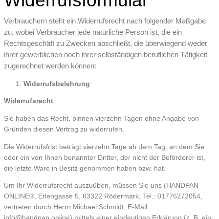
Widerrufsformular
Verbrauchern steht ein Widerrufsrecht nach folgender Maßgabe
zu, wobei Verbraucher jede natürliche Person ist, die ein
Rechtsgeschäft zu Zwecken abschließt, die überwiegend weder
ihrer gewerblichen noch ihrer selbständigen beruflichen Tätigkeit
zugerechnet werden können:
Widerrufsbelehrung
Widerrufsrecht
Sie haben das Recht, binnen vierzehn Tagen ohne Angabe von
Gründen diesen Vertrag zu widerrufen.
Die Widerrufsfrist beträgt vierzehn Tage ab dem Tag, an dem Sie
oder ein von Ihnen benannter Dritter, der nicht der Beförderer ist,
die letzte Ware in Besitz genommen haben bzw. hat.
Um Ihr Widerrufsrecht auszuüben, müssen Sie uns (HANDPAN
ONLINE®, Erlengasse 5, 63322 Rödermark, Tel.: 01776272054,
vertreten durch Herrn Michael Schmidt, E-Mail:
info@handpan.online) mittels einer eindeutigen Erklärung (z. B. ein