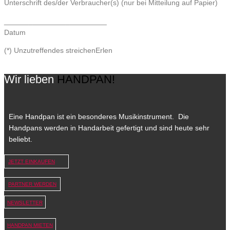
Unterschrift des/der Verbraucher(s) (nur bei Mitteilung auf Papier)
_________________________
Datum
(*) Unzutreffendes streichenErlen
Wir lieben
HANDPAN!
Eine Handpan ist ein besonderes Musikinstrument. Die
Handpans werden in Handarbeit gefertigt und sind heute sehr
beliebt.
JETZT EINKAUFEN
PARTNER WERDEN
NEWSLETTER
HANDPAN MIETEN