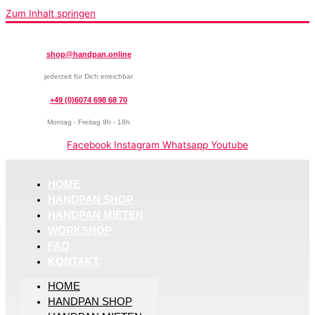
Zum Inhalt springen
shop@handpan.online
jederzeit für Dich erreichbar
+49 (0)6074 698 68 70
Montag - Freitag 9h - 18h
Facebook
Instagram
Whatsapp
Youtube
HOME
HANDPAN SHOP
HANDPAN MIETEN
WORKSHOP
FAQ
KONTAKT
HOME
HANDPAN SHOP