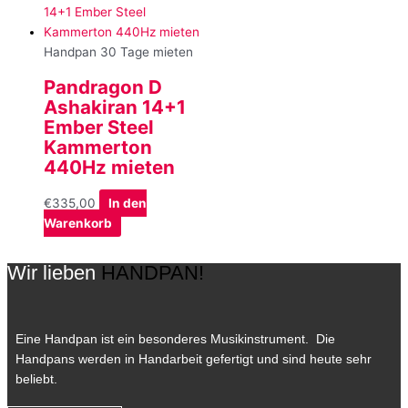
Handpan 30 Tage mieten
Pandragon D
Ashakiran 14+1
Ember Steel
Kammerton
440Hz mieten
€
335,00
In den
Warenkorb
Wir lieben
HANDPAN!
Eine Handpan ist ein besonderes Musikinstrument. Die
Handpans werden in Handarbeit gefertigt und sind heute sehr
beliebt.