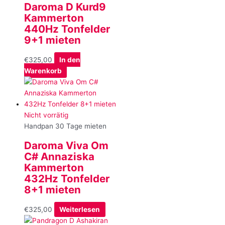
Daroma D Kurd9
Kammerton
440Hz Tonfelder
9+1 mieten
€
325,00
In den
Warenkorb
Nicht vorrätig
Handpan 30 Tage mieten
Daroma Viva Om
C# Annaziska
Kammerton
432Hz Tonfelder
8+1 mieten
€
325,00
Weiterlesen