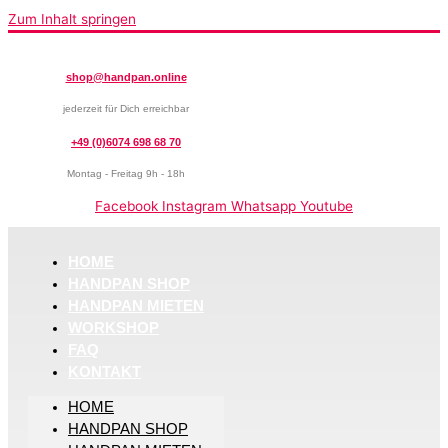
Zum Inhalt springen
shop@handpan.online
jederzeit für Dich erreichbar
+49 (0)6074 698 68 70
Montag - Freitag 9h - 18h
Facebook
Instagram
Whatsapp
Youtube
HOME
HANDPAN SHOP
HANDPAN MIETEN
WORKSHOP
FAQ
KONTAKT
HOME
HANDPAN SHOP