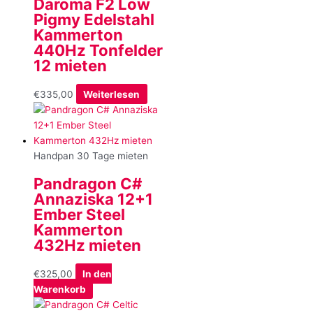
Daroma F2 Low
Pigmy Edelstahl
Kammerton
440Hz Tonfelder
12 mieten
€
335,00
Weiterlesen
Handpan 30 Tage mieten
Pandragon C#
Annaziska 12+1
Ember Steel
Kammerton
432Hz mieten
€
325,00
In den
Warenkorb