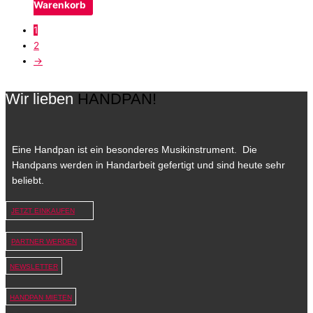
Warenkorb
1
2
→
Wir lieben
HANDPAN!
Eine Handpan ist ein besonderes Musikinstrument. Die
Handpans werden in Handarbeit gefertigt und sind heute sehr
beliebt.
JETZT EINKAUFEN
PARTNER WERDEN
NEWSLETTER
HANDPAN MIETEN