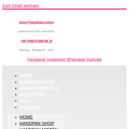
Zum Inhalt springen
shop@handpan.online
jederzeit für Dich erreichbar
+49 (0)6074 698 68 70
Montag - Freitag 9h - 18h
Facebook
Instagram
Whatsapp
Youtube
HOME
HANDPAN SHOP
HANDPAN MIETEN
WORKSHOP
FAQ
KONTAKT
HOME
HANDPAN SHOP