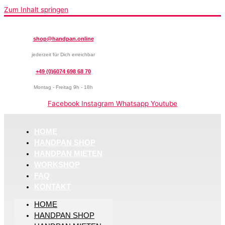
Zum Inhalt springen
shop@handpan.online
jederzeit für Dich erreichbar
+49 (0)6074 698 68 70
Montag - Freitag 9h - 18h
Facebook
Instagram
Whatsapp
Youtube
HOME
HANDPAN SHOP
HANDPAN MIETEN
WORKSHOP
FAQ
KONTAKT
HOME
HANDPAN SHOP