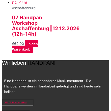
Aschaffenburg
07 Handpan
Workshop
Aschaffenburg┃12.12.2026
(12h-14h)
€
69,00
In den
Warenkorb
Wir lieben
HANDPAN!
Eine Handpan ist ein besonderes Musikinstrument. Die
Handpans werden in Handarbeit gefertigt und sind heute sehr
beliebt.
JETZT EINKAUFEN