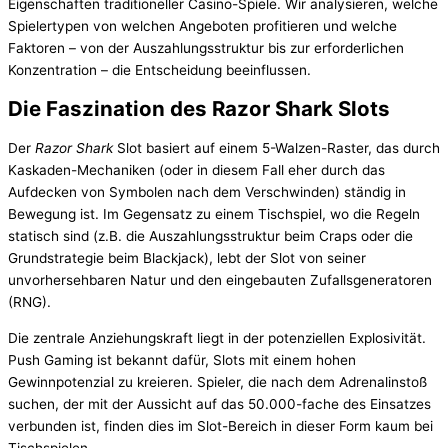
Eigenschaften traditioneller Casino-Spiele. Wir analysieren, welche
Spielertypen von welchen Angeboten profitieren und welche
Faktoren – von der Auszahlungsstruktur bis zur erforderlichen
Konzentration – die Entscheidung beeinflussen.
Die Faszination des Razor Shark Slots
Der
Razor Shark
Slot basiert auf einem 5-Walzen-Raster, das durch
Kaskaden-Mechaniken (oder in diesem Fall eher durch das
Aufdecken von Symbolen nach dem Verschwinden) ständig in
Bewegung ist. Im Gegensatz zu einem Tischspiel, wo die Regeln
statisch sind (z.B. die Auszahlungsstruktur beim Craps oder die
Grundstrategie beim Blackjack), lebt der Slot von seiner
unvorhersehbaren Natur und den eingebauten Zufallsgeneratoren
(RNG).
Die zentrale Anziehungskraft liegt in der potenziellen Explosivität.
Push Gaming ist bekannt dafür, Slots mit einem hohen
Gewinnpotenzial zu kreieren. Spieler, die nach dem Adrenalinstoß
suchen, der mit der Aussicht auf das 50.000-fache des Einsatzes
verbunden ist, finden dies im Slot-Bereich in dieser Form kaum bei
Tischspielen.