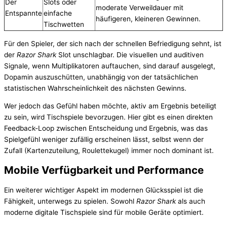
Der
Slots oder
moderate Verweildauer mit
Entspannte
einfache
häufigeren, kleineren Gewinnen.
Tischwetten
Für den Spieler, der sich nach der schnellen Befriedigung sehnt, ist
der
Razor Shark
Slot unschlagbar. Die visuellen und auditiven
Signale, wenn Multiplikatoren auftauchen, sind darauf ausgelegt,
Dopamin auszuschütten, unabhängig von der tatsächlichen
statistischen Wahrscheinlichkeit des nächsten Gewinns.
Wer jedoch das Gefühl haben möchte, aktiv am Ergebnis beteiligt
zu sein, wird Tischspiele bevorzugen. Hier gibt es einen direkten
Feedback-Loop zwischen Entscheidung und Ergebnis, was das
Spielgefühl weniger zufällig erscheinen lässt, selbst wenn der
Zufall (Kartenzuteilung, Roulettekugel) immer noch dominant ist.
Mobile Verfügbarkeit und Performance
Ein weiterer wichtiger Aspekt im modernen Glücksspiel ist die
Fähigkeit, unterwegs zu spielen. Sowohl
Razor Shark
als auch
moderne digitale Tischspiele sind für mobile Geräte optimiert.