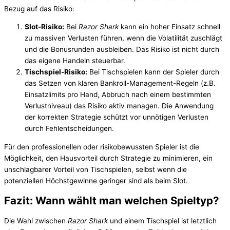
Bezug auf das Risiko:
Slot-Risiko:
Bei
Razor Shark
kann ein hoher Einsatz schnell
zu massiven Verlusten führen, wenn die Volatilität zuschlägt
und die Bonusrunden ausbleiben. Das Risiko ist nicht durch
das eigene Handeln steuerbar.
Tischspiel-Risiko:
Bei Tischspielen kann der Spieler durch
das Setzen von klaren Bankroll-Management-Regeln (z.B.
Einsatzlimits pro Hand, Abbruch nach einem bestimmten
Verlustniveau) das Risiko aktiv managen. Die Anwendung
der korrekten Strategie schützt vor unnötigen Verlusten
durch Fehlentscheidungen.
Für den professionellen oder risikobewussten Spieler ist die
Möglichkeit, den Hausvorteil durch Strategie zu minimieren, ein
unschlagbarer Vorteil von Tischspielen, selbst wenn die
potenziellen Höchstgewinne geringer sind als beim Slot.
Fazit: Wann wählt man welchen Spieltyp?
Die Wahl zwischen
Razor Shark
und einem Tischspiel ist letztlich