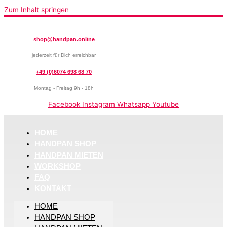
Zum Inhalt springen
shop@handpan.online
jederzeit für Dich erreichbar
+49 (0)6074 698 68 70
Montag - Freitag 9h - 18h
Facebook
Instagram
Whatsapp
Youtube
HOME
HANDPAN SHOP
HANDPAN MIETEN
WORKSHOP
FAQ
KONTAKT
HOME
HANDPAN SHOP