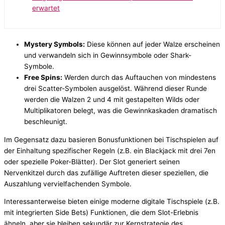
erwartet
Mystery Symbols:
Diese können auf jeder Walze erscheinen
und verwandeln sich in Gewinnsymbole oder Shark-
Symbole.
Free Spins:
Werden durch das Auftauchen von mindestens
drei Scatter-Symbolen ausgelöst. Während dieser Runde
werden die Walzen 2 und 4 mit gestapelten Wilds oder
Multiplikatoren belegt, was die Gewinnkaskaden dramatisch
beschleunigt.
Im Gegensatz dazu basieren Bonusfunktionen bei Tischspielen auf
der Einhaltung spezifischer Regeln (z.B. ein Blackjack mit drei 7en
oder spezielle Poker-Blätter). Der Slot generiert seinen
Nervenkitzel durch das zufällige Auftreten dieser speziellen, die
Auszahlung vervielfachenden Symbole.
Interessanterweise bieten einige moderne digitale Tischspiele (z.B.
mit integrierten Side Bets) Funktionen, die dem Slot-Erlebnis
ähneln, aber sie bleiben sekundär zur Kernstrategie des