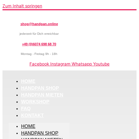
Zum Inhalt springen
shop@handpan.online
jederzeit für Dich erreichbar
+49 (0)6074 698 68 70
Montag - Freitag 9h - 18h
Facebook
Instagram
Whatsapp
Youtube
HOME
HANDPAN SHOP
HANDPAN MIETEN
WORKSHOP
FAQ
KONTAKT
HOME
HANDPAN SHOP