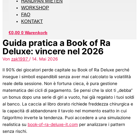
HANDPAN MIETEN
WORKSHOP
FAQ
KONTAKT
€
0,00
0
Warenkorb
Guida pratica a Book of Ra
Deluxe: vincere nel 2026
Von
zak1997
/
14. Mai 2026
Il 90% dei giocatori perde capitale su Book of Ra Deluxe perché
insegue i simboli espandibili senza aver mai calcolato la volatilità
reale della sessione. Non è fortuna cieca, è pura gestione
matematica dei cicli di pagamento. Se pensi che la slot ti „debba“
un bonus dopo una serie di giri a vuoto, hai già regalato i tuoi soldi
al banco. La caccia al libro dorato richiede freddezza chirurgica e
la capacità di abbandonare il tavolo nel momento esatto in cui
l’algoritmo inverte la tendenza. Puoi accedere a una simulazione
realistica su
book-of-ra-deluxe-it.com
per analizzare i pattern
senza rischi.