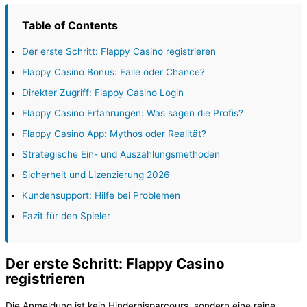
Table of Contents
Der erste Schritt: Flappy Casino registrieren
Flappy Casino Bonus: Falle oder Chance?
Direkter Zugriff: Flappy Casino Login
Flappy Casino Erfahrungen: Was sagen die Profis?
Flappy Casino App: Mythos oder Realität?
Strategische Ein- und Auszahlungsmethoden
Sicherheit und Lizenzierung 2026
Kundensupport: Hilfe bei Problemen
Fazit für den Spieler
Der erste Schritt: Flappy Casino
registrieren
Die Anmeldung ist kein Hindernisparcours, sondern eine reine