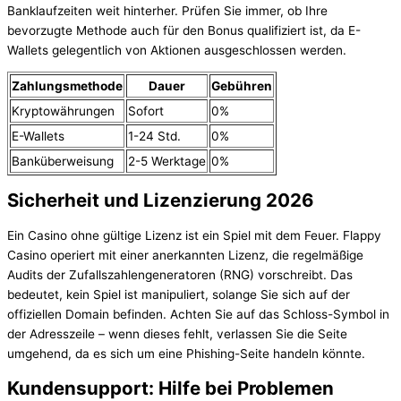
Banklaufzeiten weit hinterher. Prüfen Sie immer, ob Ihre
bevorzugte Methode auch für den Bonus qualifiziert ist, da E-
Wallets gelegentlich von Aktionen ausgeschlossen werden.
Zahlungsmethode
Dauer
Gebühren
Kryptowährungen
Sofort
0%
E-Wallets
1-24 Std.
0%
Banküberweisung
2-5 Werktage
0%
Sicherheit und Lizenzierung 2026
Ein Casino ohne gültige Lizenz ist ein Spiel mit dem Feuer. Flappy
Casino operiert mit einer anerkannten Lizenz, die regelmäßige
Audits der Zufallszahlengeneratoren (RNG) vorschreibt. Das
bedeutet, kein Spiel ist manipuliert, solange Sie sich auf der
offiziellen Domain befinden. Achten Sie auf das Schloss-Symbol in
der Adresszeile – wenn dieses fehlt, verlassen Sie die Seite
umgehend, da es sich um eine Phishing-Seite handeln könnte.
Kundensupport: Hilfe bei Problemen