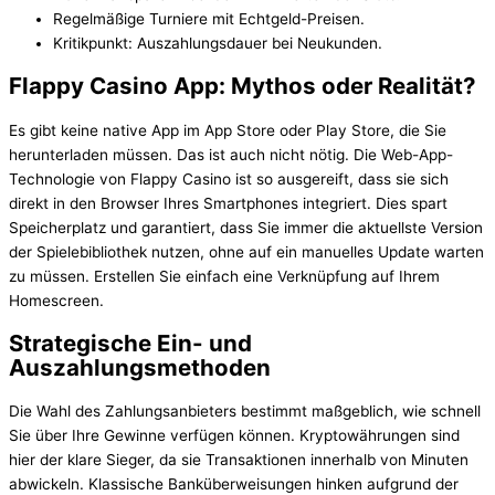
Regelmäßige Turniere mit Echtgeld-Preisen.
Kritikpunkt: Auszahlungsdauer bei Neukunden.
Flappy Casino App: Mythos oder Realität?
Es gibt keine native App im App Store oder Play Store, die Sie
herunterladen müssen. Das ist auch nicht nötig. Die Web-App-
Technologie von Flappy Casino ist so ausgereift, dass sie sich
direkt in den Browser Ihres Smartphones integriert. Dies spart
Speicherplatz und garantiert, dass Sie immer die aktuellste Version
der Spielebibliothek nutzen, ohne auf ein manuelles Update warten
zu müssen. Erstellen Sie einfach eine Verknüpfung auf Ihrem
Homescreen.
Strategische Ein- und
Auszahlungsmethoden
Die Wahl des Zahlungsanbieters bestimmt maßgeblich, wie schnell
Sie über Ihre Gewinne verfügen können. Kryptowährungen sind
hier der klare Sieger, da sie Transaktionen innerhalb von Minuten
abwickeln. Klassische Banküberweisungen hinken aufgrund der