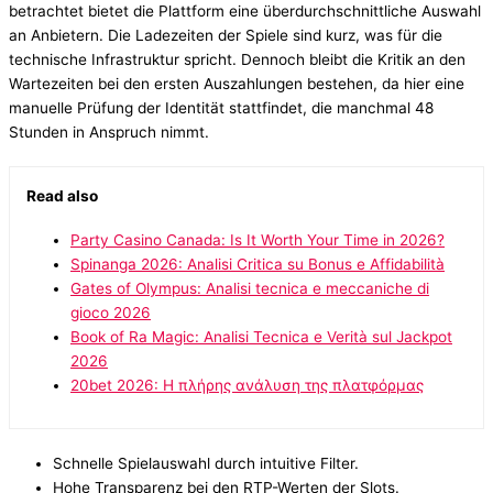
betrachtet bietet die Plattform eine überdurchschnittliche Auswahl
an Anbietern. Die Ladezeiten der Spiele sind kurz, was für die
technische Infrastruktur spricht. Dennoch bleibt die Kritik an den
Wartezeiten bei den ersten Auszahlungen bestehen, da hier eine
manuelle Prüfung der Identität stattfindet, die manchmal 48
Stunden in Anspruch nimmt.
Read also
Party Casino Canada: Is It Worth Your Time in 2026?
Spinanga 2026: Analisi Critica su Bonus e Affidabilità
Gates of Olympus: Analisi tecnica e meccaniche di
gioco 2026
Book of Ra Magic: Analisi Tecnica e Verità sul Jackpot
2026
20bet 2026: Η πλήρης ανάλυση της πλατφόρμας
Schnelle Spielauswahl durch intuitive Filter.
Hohe Transparenz bei den RTP-Werten der Slots.