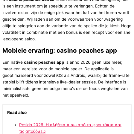
is een instrument om je speelduur te verlengen. Echter, de
inzetvereisten zijn de enige plek waar het kaf van het koren wordt
gescheiden. Wij raden aan om de voorwaarden voor ‚wagering‘
altijd te spiegelen aan de variantie van de spellen die je kiest. Hoge
volatiliteit in combinatie met een bonus is een recept voor een snel
leeglopend saldo.
Mobiele ervaring: casino peaches app
Een native
casino peaches app
is anno 2026 geen luxe meer,
maar een vereiste voor de mobiele speler. De applicatie is
geoptimaliseerd voor zowel iOS als Android, waarbij de frame-rate
stabiel blijft tijdens intensieve live-dealer sessies. De interface is
minimalistisch: geen onnodige menu’s die de focus weghalen van
het speelveld.
Read also
Posido 2026: Η αλήθεια πίσω από τα φρουτάκια και
τις αποδόσεις