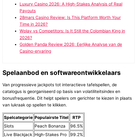
Luxury Casino 2026: A High-Stakes Analysis of Real
Payouts
28mars Casino Review: Is This Platform Worth Your
Time in 2026?
Wplay vs Competitors: Is It Still the Colombian King in
2026?
Golden Panda Review 2026: Eerlijke Analyse van de
Casino-ervaring
Spelaanbod en softwareontwikkelaars
Van progressieve jackpots tot interactieve tafelspellen, de
catalogus is georganiseerd op basis van volatiliteitsindex en
bonusfrequentie. Dit helpt spelers om gerichter te kiezen in plaats
van lukraak op spellen te klikken.
Spelcategorie
Populairste Titel
RTP
Slots
Peach Bonanza
96.5%
Live Blackjack
High-Stakes Pro
99.2%