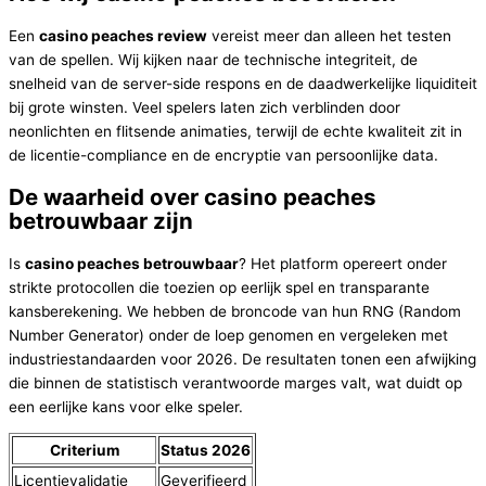
Een
casino peaches review
vereist meer dan alleen het testen
van de spellen. Wij kijken naar de technische integriteit, de
snelheid van de server-side respons en de daadwerkelijke liquiditeit
bij grote winsten. Veel spelers laten zich verblinden door
neonlichten en flitsende animaties, terwijl de echte kwaliteit zit in
de licentie-compliance en de encryptie van persoonlijke data.
De waarheid over casino peaches
betrouwbaar zijn
Is
casino peaches betrouwbaar
? Het platform opereert onder
strikte protocollen die toezien op eerlijk spel en transparante
kansberekening. We hebben de broncode van hun RNG (Random
Number Generator) onder de loep genomen en vergeleken met
industriestandaarden voor 2026. De resultaten tonen een afwijking
die binnen de statistisch verantwoorde marges valt, wat duidt op
een eerlijke kans voor elke speler.
Criterium
Status 2026
Licentievalidatie
Geverifieerd