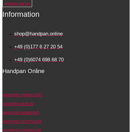
HANDPAN MIETEN
Information
shop@handpan.online
+49 (0)177 6 27 20 54
+49 (0)6074 698 68 70
Handpan Online
HANDPAN FRANKFURT
HANDPAN BERLIN
HANDPAN HAMBURG
HANDPAN STUTTGART
HANDPAN HANNOVER