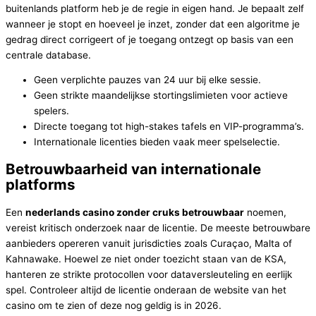
buitenlands platform heb je de regie in eigen hand. Je bepaalt zelf
wanneer je stopt en hoeveel je inzet, zonder dat een algoritme je
gedrag direct corrigeert of je toegang ontzegt op basis van een
centrale database.
Geen verplichte pauzes van 24 uur bij elke sessie.
Geen strikte maandelijkse stortingslimieten voor actieve
spelers.
Directe toegang tot high-stakes tafels en VIP-programma’s.
Internationale licenties bieden vaak meer spelselectie.
Betrouwbaarheid van internationale
platforms
Een
nederlands casino zonder cruks betrouwbaar
noemen,
vereist kritisch onderzoek naar de licentie. De meeste betrouwbare
aanbieders opereren vanuit jurisdicties zoals Curaçao, Malta of
Kahnawake. Hoewel ze niet onder toezicht staan van de KSA,
hanteren ze strikte protocollen voor dataversleuteling en eerlijk
spel. Controleer altijd de licentie onderaan de website van het
casino om te zien of deze nog geldig is in 2026.