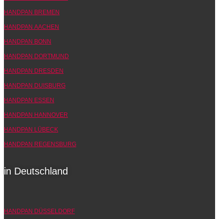
HANDPAN BREMEN
HANDPAN AACHEN
HANDPAN BONN
HANDPAN DORTMUND
HANDPAN DRESDEN
HANDPAN DUISBURG
HANDPAN ESSEN
HANDPAN HANNOVER
HANDPAN LÜBECK
HANDPAN REGENSBURG
in Deutschland
HANDPAN DÜSSELDORF