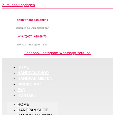
Zum Inhalt springen
shop@handpan.online
jederzeit für Dich erreichbar
+49 (0)6074 698 68 70
Montag - Freitag 9h - 18h
Facebook
Instagram
Whatsapp
Youtube
HOME
HANDPAN SHOP
HANDPAN MIETEN
WORKSHOP
FAQ
KONTAKT
HOME
HANDPAN SHOP