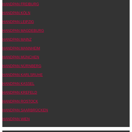
HANDPAN FREIBURG
HANDPAN KÖLN
HANDPAN LEIPZIG
HANDPAN MAGDEBURG
HANDPAN MAINZ
HANDPAN MANNHEIM
HANDPAN MÜNCHEN
HANDPAN NÜRNBERG
HANDPAN KARLSRUHE
HANDPAN KASSEL
HANDPAN KREFELD
HANDPAN ROSTOCK
HANDPAN SAARBRÜCKEN
HANDPAN WIEN