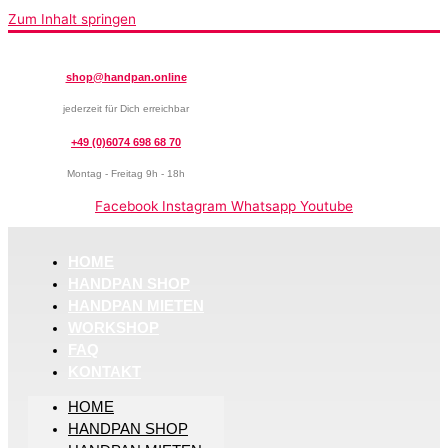
Zum Inhalt springen
shop@handpan.online
jederzeit für Dich erreichbar
+49 (0)6074 698 68 70
Montag - Freitag 9h - 18h
Facebook
Instagram
Whatsapp
Youtube
HOME
HANDPAN SHOP
HANDPAN MIETEN
WORKSHOP
FAQ
KONTAKT
HOME
HANDPAN SHOP