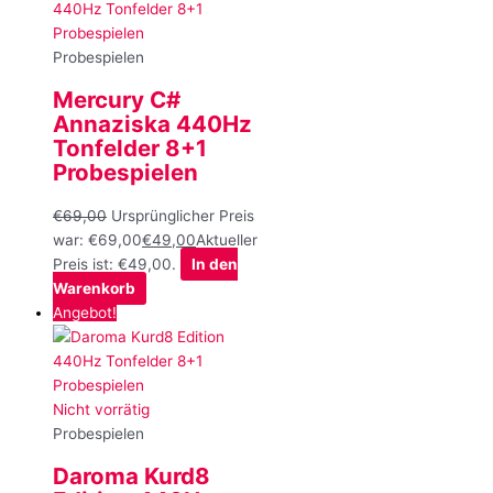
Probespielen
Mercury C#
Annaziska 440Hz
Tonfelder 8+1
Probespielen
€
69,00
Ursprünglicher Preis
war: €69,00
€
49,00
Aktueller
Preis ist: €49,00.
In den
Warenkorb
Angebot!
Nicht vorrätig
Probespielen
Daroma Kurd8