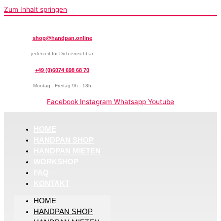
Zum Inhalt springen
shop@handpan.online
jederzeit für Dich erreichbar
+49 (0)6074 698 68 70
Montag - Freitag 9h - 18h
Facebook
Instagram
Whatsapp
Youtube
HOME
HANDPAN SHOP
HANDPAN MIETEN
WORKSHOP
FAQ
KONTAKT
HOME
HANDPAN SHOP