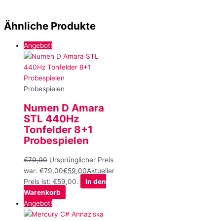
Ähnliche Produkte
Angebot!
Probespielen
Numen D Amara
STL 440Hz
Tonfelder 8+1
Probespielen
€
79,00
Ursprünglicher Preis
war: €79,00
€
59,00
Aktueller
Preis ist: €59,00.
In den
Warenkorb
Angebot!