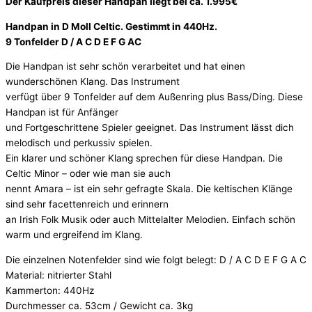
Der Kaufpreis dieser Handpan liegt bei ca. 1.995€
Handpan in D Moll Celtic. Gestimmt in 440Hz.
9 Tonfelder D / A C D E F G AC
Die Handpan ist sehr schön verarbeitet und hat einen
wunderschönen Klang. Das Instrument
verfügt über 9 Tonfelder auf dem Außenring plus Bass/Ding. Diese
Handpan ist für Anfänger
und Fortgeschrittene Spieler geeignet. Das Instrument lässt dich
melodisch und perkussiv spielen.
Ein klarer und schöner Klang sprechen für diese Handpan. Die
Celtic Minor – oder wie man sie auch
nennt Amara – ist ein sehr gefragte Skala. Die keltischen Klänge
sind sehr facettenreich und erinnern
an Irish Folk Musik oder auch Mittelalter Melodien. Einfach schön
warm und ergreifend im Klang.
Die einzelnen Notenfelder sind wie folgt belegt: D / A C D E F G A C
Material: nitrierter Stahl
Kammerton: 440Hz
Durchmesser ca. 53cm / Gewicht ca. 3kg