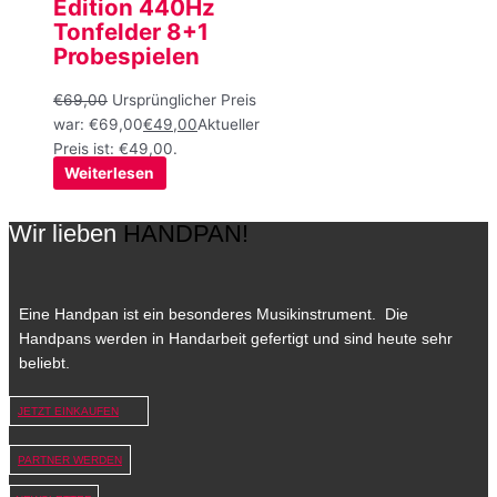
Edition 440Hz
Tonfelder 8+1
Probespielen
€
69,00
Ursprünglicher Preis
war: €69,00
€
49,00
Aktueller
Preis ist: €49,00.
Weiterlesen
Wir lieben
HANDPAN!
Eine Handpan ist ein besonderes Musikinstrument. Die
Handpans werden in Handarbeit gefertigt und sind heute sehr
beliebt.
JETZT EINKAUFEN
PARTNER WERDEN