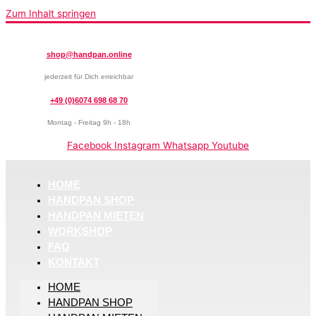
Zum Inhalt springen
shop@handpan.online
jederzeit für Dich erreichbar
+49 (0)6074 698 68 70
Montag - Freitag 9h - 18h
Facebook
Instagram
Whatsapp
Youtube
HOME
HANDPAN SHOP
HANDPAN MIETEN
WORKSHOP
FAQ
KONTAKT
HOME
HANDPAN SHOP