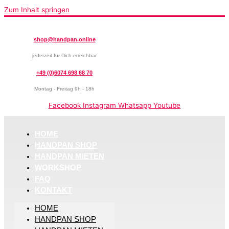
Zum Inhalt springen
shop@handpan.online
jederzeit für Dich erreichbar
+49 (0)6074 698 68 70
Montag - Freitag 9h - 18h
Facebook
Instagram
Whatsapp
Youtube
HOME
HANDPAN SHOP
HANDPAN MIETEN
WORKSHOP
FAQ
KONTAKT
HOME
HANDPAN SHOP