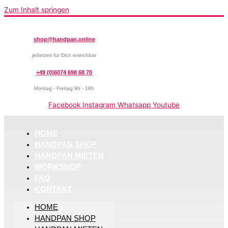
Zum Inhalt springen
shop@handpan.online
jederzeit für Dich erreichbar
+49 (0)6074 698 68 70
Montag - Freitag 9h - 18h
Facebook
Instagram
Whatsapp
Youtube
HOME
HANDPAN SHOP
HANDPAN MIETEN
WORKSHOP
FAQ
KONTAKT
HOME
HANDPAN SHOP