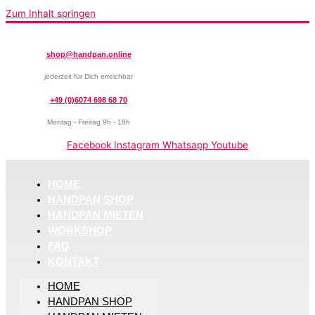
Zum Inhalt springen
shop@handpan.online
jederzeit für Dich erreichbar
+49 (0)6074 698 68 70
Montag - Freitag 9h - 18h
Facebook
Instagram
Whatsapp
Youtube
HOME
HANDPAN SHOP
HANDPAN MIETEN
WORKSHOP
FAQ
KONTAKT
HOME
HANDPAN SHOP