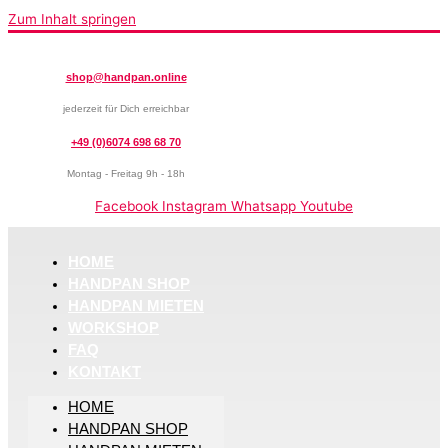
Zum Inhalt springen
shop@handpan.online
jederzeit für Dich erreichbar
+49 (0)6074 698 68 70
Montag - Freitag 9h - 18h
Facebook
Instagram
Whatsapp
Youtube
HOME
HANDPAN SHOP
HANDPAN MIETEN
WORKSHOP
FAQ
KONTAKT
HOME
HANDPAN SHOP