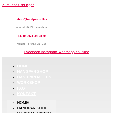
Zum Inhalt springen
shop@handpan.online
jederzeit für Dich erreichbar
+49 (0)6074 698 68 70
Montag - Freitag 9h - 18h
Facebook
Instagram
Whatsapp
Youtube
HOME
HANDPAN SHOP
HANDPAN MIETEN
WORKSHOP
FAQ
KONTAKT
HOME
HANDPAN SHOP