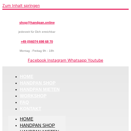
Zum Inhalt springen
shop@handpan.online
jederzeit für Dich erreichbar
+49 (0)6074 698 68 70
Montag - Freitag 9h - 18h
Facebook
Instagram
Whatsapp
Youtube
HOME
HANDPAN SHOP
HANDPAN MIETEN
WORKSHOP
FAQ
KONTAKT
HOME
HANDPAN SHOP