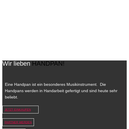
Auf Anfrage versenden wir Deine Handpan weltweit. Was die
Zustellung in deinem Land kostet kannst Du bei uns gerne anfragen
14 Tage Geld zurück
Du hast ein Widerrufsrecht von 14 Tagen. Wenn Du eine Handpan
online bei uns kaufst dann kannst Du sie innerhalb von 14 Tagen
zurück geben und bekommst Dein Geld wieder
Wir lieben
HANDPAN!
Eine Handpan ist ein besonderes Musikinstrument. Die
Handpans werden in Handarbeit gefertigt und sind heute sehr
beliebt.
JETZT EINKAUFEN
PARTNER WERDEN