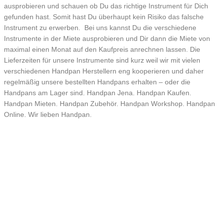
ausprobieren und schauen ob Du das richtige Instrument für Dich
gefunden hast. Somit hast Du überhaupt kein Risiko das falsche
Instrument zu erwerben. Bei uns kannst Du die verschiedene
Instrumente in der Miete ausprobieren und Dir dann die Miete von
maximal einen Monat auf den Kaufpreis anrechnen lassen. Die
Lieferzeiten für unsere Instrumente sind kurz weil wir mit vielen
verschiedenen Handpan Herstellern eng kooperieren und daher
regelmäßig unsere bestellten Handpans erhalten – oder die
Handpans am Lager sind. Handpan Jena. Handpan Kaufen.
Handpan Mieten. Handpan Zubehör. Handpan Workshop. Handpan
Online. Wir lieben Handpan.
versicherter Versand
Wir versenden Deine Bestellung gut verpackt in Deutschland
innerhalb von ca. 3-4 Werktagen (bei Lagerware) nach Deiner
Bestellung
Weltweite Zustellung