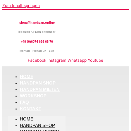
Zum Inhalt springen
shop@handpan.online
jederzeit für Dich erreichbar
+49 (0)6074 698 68 70
Montag - Freitag 9h - 18h
Facebook
Instagram
Whatsapp
Youtube
HOME
HANDPAN SHOP
HANDPAN MIETEN
WORKSHOP
FAQ
KONTAKT
HOME
HANDPAN SHOP