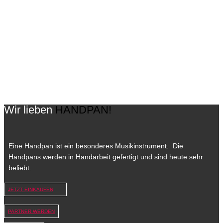
Auf Anfrage versenden wir Deine Handpan weltweit. Was die
Zustellung in deinem Land kostet kannst Du bei uns gerne anfragen
14 Tage Geld zurück
Du hast ein Widerrufsrecht von 14 Tagen. Wenn Du eine Handpan
online bei uns kaufst dann kannst Du sie innerhalb von 14 Tagen
zurück geben und bekommst Dein Geld wieder
Wir lieben
HANDPAN!
Eine Handpan ist ein besonderes Musikinstrument. Die
Handpans werden in Handarbeit gefertigt und sind heute sehr
beliebt.
JETZT EINKAUFEN
PARTNER WERDEN