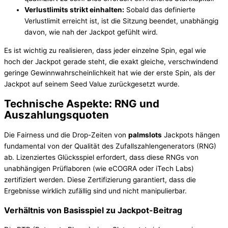
Verlustlimits strikt einhalten:
Sobald das definierte
Verlustlimit erreicht ist, ist die Sitzung beendet, unabhängig
davon, wie nah der Jackpot gefühlt wird.
Es ist wichtig zu realisieren, dass jeder einzelne Spin, egal wie
hoch der Jackpot gerade steht, die exakt gleiche, verschwindend
geringe Gewinnwahrscheinlichkeit hat wie der erste Spin, als der
Jackpot auf seinem Seed Value zurückgesetzt wurde.
Technische Aspekte: RNG und
Auszahlungsquoten
Die Fairness und die Drop-Zeiten von
palmslots
Jackpots hängen
fundamental von der Qualität des Zufallszahlengenerators (RNG)
ab. Lizenziertes Glücksspiel erfordert, dass diese RNGs von
unabhängigen Prüflaboren (wie eCOGRA oder iTech Labs)
zertifiziert werden. Diese Zertifizierung garantiert, dass die
Ergebnisse wirklich zufällig sind und nicht manipulierbar.
Verhältnis von Basisspiel zu Jackpot-Beitrag