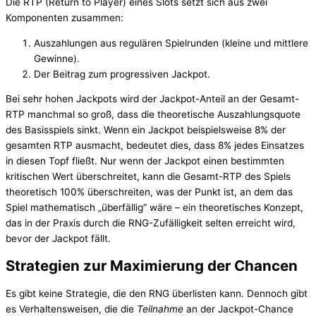
Die RTP (Return to Player) eines Slots setzt sich aus zwei
Komponenten zusammen:
Auszahlungen aus regulären Spielrunden (kleine und mittlere
Gewinne).
Der Beitrag zum progressiven Jackpot.
Bei sehr hohen Jackpots wird der Jackpot-Anteil an der Gesamt-
RTP manchmal so groß, dass die theoretische Auszahlungsquote
des Basisspiels sinkt. Wenn ein Jackpot beispielsweise 8% der
gesamten RTP ausmacht, bedeutet dies, dass 8% jedes Einsatzes
in diesen Topf fließt. Nur wenn der Jackpot einen bestimmten
kritischen Wert überschreitet, kann die Gesamt-RTP des Spiels
theoretisch 100% überschreiten, was der Punkt ist, an dem das
Spiel mathematisch „überfällig“ wäre – ein theoretisches Konzept,
das in der Praxis durch die RNG-Zufälligkeit selten erreicht wird,
bevor der Jackpot fällt.
Strategien zur Maximierung der Chancen
Es gibt keine Strategie, die den RNG überlisten kann. Dennoch gibt
es Verhaltensweisen, die die
Teilnahme
an der Jackpot-Chance