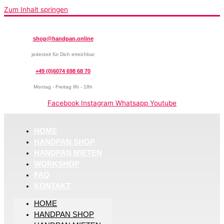
Zum Inhalt springen
shop@handpan.online
jederzeit für Dich erreichbar
+49 (0)6074 698 68 70
Montag - Freitag 9h - 18h
Facebook
Instagram
Whatsapp
Youtube
HOME
HANDPAN SHOP
HANDPAN MIETEN
WORKSHOP
FAQ
KONTAKT
HOME
HANDPAN SHOP