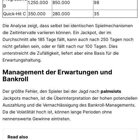
1.250.000
850.000
98
B
Quick-Hit C
350.000
280.000
35
Die Analyse zeigt, dass selbst bei identischen Spielmechanismen
die Zeitintervalle variieren können. Ein Jackpot, der im
Durchschnitt alle 185 Tage fällt, kann auch nach 250 Tagen noch
nicht gefallen sein, oder er fällt nach nur 100 Tagen. Dies
unterstreicht die Zufälligkeit, liefert aber eine Basis für die
Erwartungshaltung.
Management der Erwartungen und
Bankroll
Der größte Fehler, den Spieler bei der Jagd nach
palmslots
Jackpots machen, ist die Überinterpretation der hohen potenziellen
Auszahlung und die Vernachlässigung des Bankroll-Managements.
Da die Volatilität hoch ist, können lange Perioden ohne
nennenswerte Gewinne eintreten.
Read also