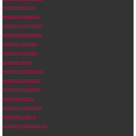
HANDPAN BERLIN
HANDPAN HAMBURG
HANDPAN STUTTGART
HANDPAN HANNOVER
HANDPAN BREMEN
HANDPAN AACHEN
HANDPAN BONN
HANDPAN DORTMUND
HANDPAN DRESDEN
HANDPAN DUISBURG
HANDPAN ESSEN
HANDPAN HANNOVER
HANDPAN LÜBECK
HANDPAN REGENSBURG