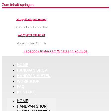
Zum Inhalt springen
shop@handpan.online
jederzeit für Dich erreichbar
+49 (0)6074 698 68 70
Montag - Freitag 9h - 18h
Facebook
Instagram
Whatsapp
Youtube
HOME
HANDPAN SHOP
HANDPAN MIETEN
WORKSHOP
FAQ
KONTAKT
HOME
HANDPAN SHOP