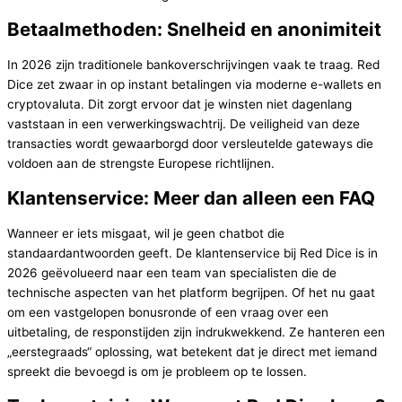
Betaalmethoden: Snelheid en anonimiteit
In 2026 zijn traditionele bankoverschrijvingen vaak te traag. Red
Dice zet zwaar in op instant betalingen via moderne e-wallets en
cryptovaluta. Dit zorgt ervoor dat je winsten niet dagenlang
vaststaan in een verwerkingswachtrij. De veiligheid van deze
transacties wordt gewaarborgd door versleutelde gateways die
voldoen aan de strengste Europese richtlijnen.
Klantenservice: Meer dan alleen een FAQ
Wanneer er iets misgaat, wil je geen chatbot die
standaardantwoorden geeft. De klantenservice bij Red Dice is in
2026 geëvolueerd naar een team van specialisten die de
technische aspecten van het platform begrijpen. Of het nu gaat
om een vastgelopen bonusronde of een vraag over een
uitbetaling, de responstijden zijn indrukwekkend. Ze hanteren een
„eerstegraads“ oplossing, wat betekent dat je direct met iemand
spreekt die bevoegd is om je probleem op te lossen.