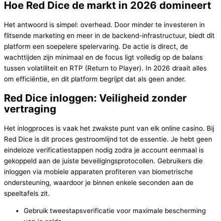
Hoe Red Dice de markt in 2026 domineert
Het antwoord is simpel: overhead. Door minder te investeren in
flitsende marketing en meer in de backend-infrastructuur, biedt dit
platform een soepelere spelervaring. De actie is direct, de
wachttijden zijn minimaal en de focus ligt volledig op de balans
tussen volatiliteit en RTP (Return to Player). In 2026 draait alles
om efficiëntie, en dit platform begrijpt dat als geen ander.
Red Dice inloggen: Veiligheid zonder
vertraging
Het inlogproces is vaak het zwakste punt van elk online casino. Bij
Red Dice is dit proces gestroomlijnd tot de essentie. Je hebt geen
eindeloze verificatiestappen nodig zodra je account eenmaal is
gekoppeld aan de juiste beveiligingsprotocollen. Gebruikers die
inloggen via mobiele apparaten profiteren van biometrische
ondersteuning, waardoor je binnen enkele seconden aan de
speeltafels zit.
Gebruik tweestapsverificatie voor maximale bescherming