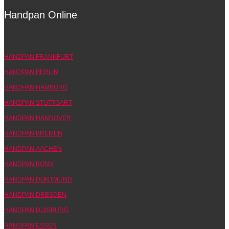
Handpan Online
HANDPAN FRANKFURT
HANDPAN BERLIN
HANDPAN HAMBURG
HANDPAN STUTTGART
HANDPAN HANNOVER
HANDPAN BREMEN
HANDPAN AACHEN
HANDPAN BONN
HANDPAN DORTMUND
HANDPAN DRESDEN
HANDPAN DUISBURG
HANDPAN ESSEN