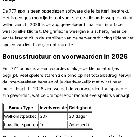
De 777 app is geen opgeblazen software die je batterij leegtrekt.
Het is een gestroomlijnde tool voor spelers die onderweg resultaat
willen zien. In 2026 is de app geëvolueerd naar een interface
waarbij elke klik telt. De grafische weergave is scherp, maar de
echte kracht zit in de stabiliteit van de serververbinding tijdens het
spelen van live blackjack of roulette.
Bonusstructuur en voorwaarden in 2026
Een 777 bonus is alleen waardevol als je de kleine lettertjes
begrijpt. Veel spelers staren zich blind op het totaalbedrag, terwijl
de inzetvereisten bepalen of je daadwerkelijk met winst naar
buiten loopt. In 2026 zien we dat de voorwaarden transparanter
zijn geworden, wat de drempel voor recreatieve spelers verlaagt.
Bonus Type
Inzetvereiste
Geldigheid
Welkomstpakket
30x
30 dagen
Loyaliteitspunten
1x
Onbeperkt