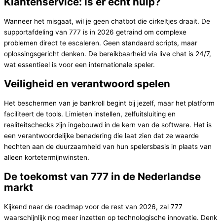
Klantenservice: Is er echt hulp?
Wanneer het misgaat, wil je geen chatbot die cirkeltjes draait. De
supportafdeling van 777 is in 2026 getraind om complexe
problemen direct te escaleren. Geen standaard scripts, maar
oplossingsgericht denken. De bereikbaarheid via live chat is 24/7,
wat essentieel is voor een internationale speler.
Veiligheid en verantwoord spelen
Het beschermen van je bankroll begint bij jezelf, maar het platform
faciliteert de tools. Limieten instellen, zelfuitsluiting en
realiteitschecks zijn ingebouwd in de kern van de software. Het is
een verantwoordelijke benadering die laat zien dat ze waarde
hechten aan de duurzaamheid van hun spelersbasis in plaats van
alleen kortetermijnwinsten.
De toekomst van 777 in de Nederlandse
markt
Kijkend naar de roadmap voor de rest van 2026, zal 777
waarschijnlijk nog meer inzetten op technologische innovatie. Denk