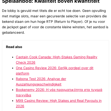
Spelaanbod: Kwaliteit boven kwantiteit
De lobby is gevuld met titels die er echt toe doen. Geen opvulling
met matige slots, maar een gecureerde selectie van providers die
bekend staan om hun hoge RTP (Return to Player). Of je nu voor
de jackpot gaat of voor de constante kleine winsten, het aanbod is
gebalanceerd.
Read also
Captain Cook Canada: High-Stakes Gaming Reality
Check 2026
One Casino Review 2026: Eerlijk oordeel over dit
platform
Rabona Test 2026: Analyse der
Auszahlungsgeschwindigkeit
Bookenemy 2026: Η νέα πραγματικότητα στα τυχερά
παιχνίδια
M99 Casino Review: High Stakes and Real Payouts in
2026