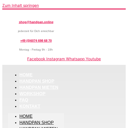
Zum Inhalt springen
shop@handpan.online
jederzeit für Dich erreichbar
+49 (0)6074 698 68 70
Montag - Freitag 9h - 18h
Facebook
Instagram
Whatsapp
Youtube
HOME
HANDPAN SHOP
HANDPAN MIETEN
WORKSHOP
FAQ
KONTAKT
HOME
HANDPAN SHOP