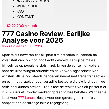
HANDPAN MIETEN
WORKSHOP
FAQ
KONTAKT
€
0,00
0
Warenkorb
777 Casino Review: Eerlijke
Analyse voor 2026
Von
zak1997
/
5. Juli 2026
Spelers die beweren dat elk platform hetzelfde is, hebben de
volatiliteit van 777 nog nooit echt gevoeld. Terwijl de massa
blindelings op populaire slots inzet, kijken de echte high-rollers
naar de uitbetalingsfrequentie en de verwerkingssnelheid van
winsten. Als je nog steeds genoegen neemt met trage transacties
en een matig spelaanbod, verspil je kostbare tijd die je direct in de
actie had kunnen steken. Hier is hoe de realiteit van dit platform er
in 2026 uitziet, zonder marketingpraat of loze beloftes. Wanneer je
kiest voor
777 bonus
, kies je voor een gevestigde orde die zich
aanpast aan de strenge lokale regelgeving.