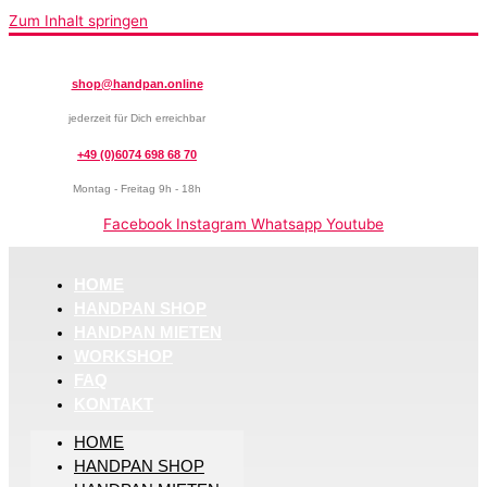
Zum Inhalt springen
shop@handpan.online
jederzeit für Dich erreichbar
+49 (0)6074 698 68 70
Montag - Freitag 9h - 18h
Facebook
Instagram
Whatsapp
Youtube
HOME
HANDPAN SHOP
HANDPAN MIETEN
WORKSHOP
FAQ
KONTAKT
HOME
HANDPAN SHOP