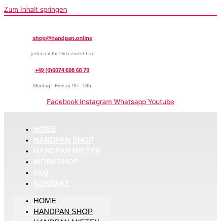
Zum Inhalt springen
shop@handpan.online
jederzeit für Dich erreichbar
+49 (0)6074 698 68 70
Montag - Freitag 9h - 18h
Facebook
Instagram
Whatsapp
Youtube
HOME
HANDPAN SHOP
HANDPAN MIETEN
WORKSHOP
FAQ
KONTAKT
HOME
HANDPAN SHOP